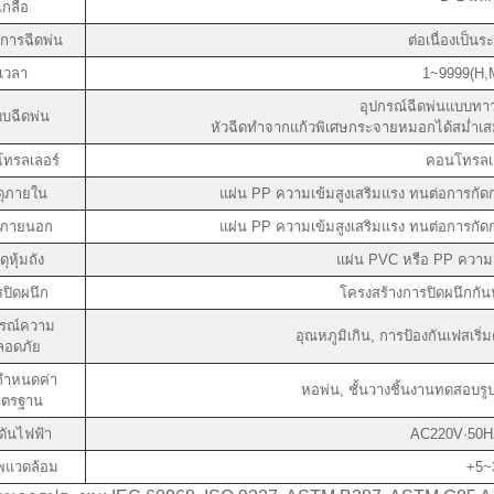
เกลือ
การฉีดพ่น
ต่อเนื่องเป็นร
เวลา
1~9999(H,M
อุปกรณ์ฉีดพ่นแบบทาวเ
บฉีดพ่น
หัวฉีดทำจากแก้วพิเศษกระจายหมอกได้สม่ำเสมอ
ทรลเลอร์
คอนโทรลเล
ดุภายใน
แผ่น PP ความเข้มสูงเสริมแรง ทนต่อการกัดก
ดุภายนอก
แผ่น PP ความเข้มสูงเสริมแรง ทนต่อการกัดก
ดุหุ้มถัง
แผ่น PVC หรือ PP ความเ
ปิดผนึก
โครงสร้างการปิดผนึกกัน
กรณ์ความ
อุณหภูมิเกิน, การป้องกันเฟสเริ
ลอดภัย
กำหนดค่า
หอพ่น, ชั้นวางชิ้นงานทดสอบรูป
าตรฐาน
ดันไฟฟ้า
AC220V·50H
พแวดล้อม
+5~