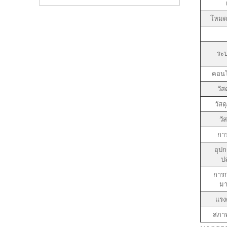
โหมด
ระบ
คอนโ
วัส
วัส
วัส
การ
อุป
ป
การ
ม
แรง
สภา