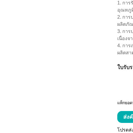
1. การร
อุณหภู
2. การ
ผลิตภัณ
3. การ
เนื่อง
4. การ
ผลิตสาม
ใบรับร
แท็กยอดน
ส่ง
โปรดส่