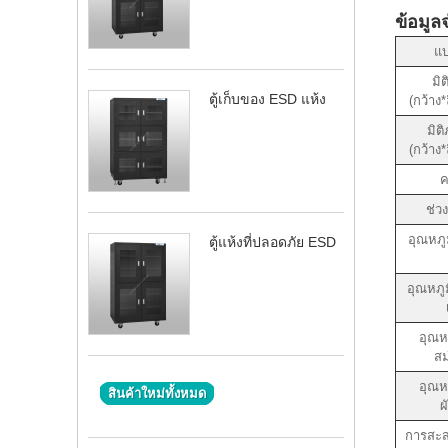
ข้อมู
แบ
มิ
ตู้เก็บของ ESD แห้ง
(กว้าง*
มิต
(กว้าง*
ค
ช่ว
อุณหภูม
ตู้แห้งที่ปลอดภัย ESD
อุณหภู
อุณห
สม
อุณห
สินค้าใหม่ทั้งหมด
ผ
การสะ