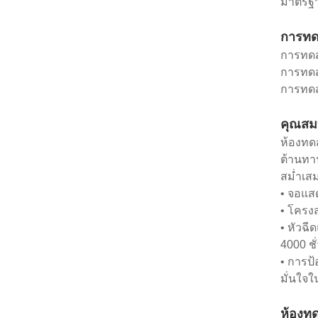
มาตรฐา
การทดส
การทดส
การทดส
การทดส
คุณสมบ
ห้องทด
ต้านทาน
สม่ำเส
• จอแสด
• โครงส
• หัวฉ
4000 ช
• การป้
มั่นใจใ
ห้องทด