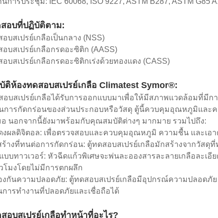
นการประชุม: IEC 60068, ISO 9227, ASTM B287, ASTM G85 A1,
อบที่ปฏิบัติตาม:
อบสเปรย์เกลือเป็นกลาง (NSS)
อบสเปรย์เกลือกรดอะซิติก (AASS)
อบสเปรย์เกลือกรดอะซิติกเร่งด้วยทองแดง (CASS)
ัติห้องทดสอบสเปรย์เกลือ Climatest Symor®:
สอบสเปรย์เกลือได้รับการออกแบบมาเพื่อให้มีสภาพแวดล้อมที่ม
การกัดกร่อนของส่วนประกอบหรือวัสดุ ตู้นี้ควบคุมอุณหภูมิและควา
มอ นอกจากนี้ยังมาพร้อมกับคุณสมบัติต่างๆ มากมาย รวมไปถึง:
งผลดิจิตอล: เพื่อตรวจสอบและควบคุมอุณหภูมิ ความชื้น และเอาต์
ร้างที่ทนต่อการกัดกร่อน: ตู้ทดสอบสเปรย์เกลือมักสร้างจากวัสดุท
ีดแบบทาวเวอร์: หัวฉีดแก้วพิเศษจะพ่นละอองสารละลายเกลือละเอีย
ั่วโมงโดยไม่มีการตกผลึก
องกันความปลอดภัย: ตู้ทดสอบสเปรย์เกลือมีอุปกรณ์ความปลอดภัย เช
นการทำงานที่ปลอดภัยและเชื่อถือได้
สอบสเปรย์เกลือทำหน้าที่อะไร?