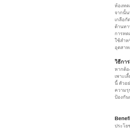
ห้องทด
จากนั้น
เกลือก
ต้านทา
การทดส
ใช้สำหร
อุตสาหก
วิธีกา
หากต้อง
เพาะเลี
นี้ ตั
ความรุ
ป้องกัน
Benef
ประโยชน