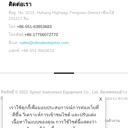
ติดต่อเรา
ที่อยู่: No. 3215, Huhang Highway, Fengxian District เซี่ยงไฮ้
231417 จีน
โทร:
+86-551-63853683
โทรศัพท์:
+86-17756072770
อีเมล:
sales@climatestsymor.com
แฟกซ์: +86-551-8663633
ลิขสิทธิ์ © 2022 Symor Instrument Equipment Co., Ltd. ห้องทดสอบด้าน
สิ่งแวดล้อม, ตู้แห้งแบบอิเล็กทรอนิกส์, ห้องทดสอบการผุกร่อนแบบเร่ง สงวน
X
ลิขสิทธิ์
เราใช้คุกกี้เพื่อมอบประสบการณ์การท่องเว็บที่
ดีขึ้น วิเคราะห์การเข้าชมไซต์ และปรับแต่ง
บ้าน
เกี่ยวกับเรา
สินค้า
ข่าว
ดาวน์โหลด
ส่งคำถาม
เนื้อหาในแบบของคุณ การใช้ไซต์นี้แสดงว่า