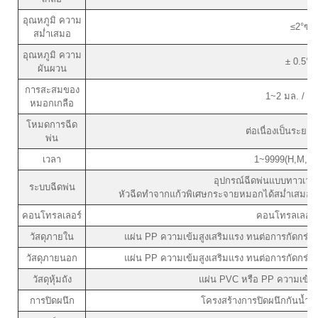
อุณหภูมิ ความ
≤2°ซ
สม่ำเสมอ
อุณหภูมิ ความ
± 0.5°ซ
ผันผวน
การสะสมของ
1~2 มล. / 8
หมอกเกลือ
โหมดการฉีด
ต่อเนื่องเป็นระยะ 
พ่น
เวลา
1~9999(H,M,S) 
อุปกรณ์ฉีดพ่นแบบทาวเวอร์
ระบบฉีดพ่น
หัวฉีดทำจากแก้วพิเศษกระจายหมอกได้สม่ำเสมอ ใช้
คอนโทรลเลอร์
คอนโทรลเลอร์แ
วัสดุภายใน
แผ่น PP ความเข้มสูงเสริมแรง ทนต่อการกัดกร่อน
วัสดุภายนอก
แผ่น PP ความเข้มสูงเสริมแรง ทนต่อการกัดกร่อน
วัสดุหุ้มถัง
แผ่น PVC หรือ PP ความเข้มส
การปิดผนึก
โครงสร้างการปิดผนึกกันน้ำโ