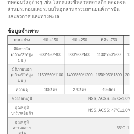
ทดสอบวัสดุต่างๆ เช่น โลหะและชิ้นส่วนพลาสติก ตลอดจน
ส่วนประกอบและระบบในอุตสาหกรรมยานยนต์ การบิน
และอวกาศ และทางทะเล
ข้อมูลจำเพาะ
แบบอย่าง
ทีคิว-150
ทีคิว-250
ทีคิว -750
มิติภายใน
(กว้าง*ลึก*สูง
600*450*400
900*600*500
1100*750*500
130
มม.)
มิติภายนอก
(กว้าง*ลึก*สูง
1150*560*1100
1400*850*1200
1650*950*1300
2000
มม.)
ความจุ
108ลิตร
270ลิตร
495ลิตร
ช่วงอุณหภูมิ
NSS, ACSS: 35°C±1.0°C /
อุณหภูมิ
NSS, ACSS: 47°C±1.0°C /
บาร์เรลอิ่มตัว
อุณหภูมิ
สารละลาย
35°C±1.0
เกลือ