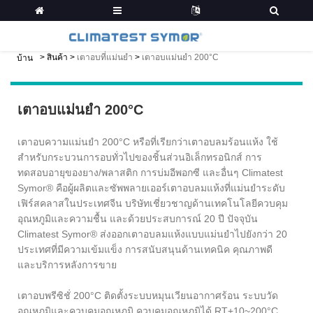
>
สินค้า
>
เตาอบที่แม่นยำ
>
เตาอบแม่นยำ 200°C
บ้าน
เตาอบแม่นยำ 200°C
เตาอบความแม่นยำ 200°C หรือที่เรียกว่าเตาอบลมร้อนแห้ง ใช้
สำหรับกระบวนการอบทั่วไปของชิ้นส่วนอิเล็กทรอนิกส์ การ
ทดสอบอายุของยาง/พลาสติก การบ่มอีพอกซี และอื่นๆ Climatest
Symor® คือผู้ผลิตและซัพพลายเออร์เตาอบลมแห้งที่แม่นยำระดับ
เฟิร์สคลาสในประเทศจีน บริษัทเชี่ยวชาญด้านเทคโนโลยีควบคุม
อุณหภูมิและความชื้น และด้วยประสบการณ์ 20 ปี ปัจจุบัน
Climatest Symor® ส่งออกเตาอบลมแห้งแบบแม่นยำไปยังกว่า 20
ประเทศที่มีความเข้มแข็ง การสนับสนุนด้านเทคนิค คุณภาพดี
และบริการหลังการขาย
เตาอบพรีซิชั่ 200°C ติดตั้งระบบหมุนเวียนอากาศร้อน ระบบวัด
อุณหภูมิและควบคุมอุณหภูมิ ควบคุมอุณหภูมิได้ RT+10~200°C