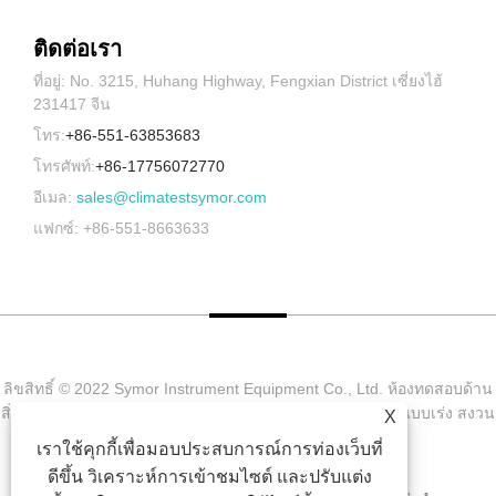
ติดต่อเรา
ที่อยู่: No. 3215, Huhang Highway, Fengxian District เซี่ยงไฮ้
231417 จีน
โทร:
+86-551-63853683
โทรศัพท์:
+86-17756072770
อีเมล:
sales@climatestsymor.com
แฟกซ์: +86-551-8663633
ลิขสิทธิ์ © 2022 Symor Instrument Equipment Co., Ltd. ห้องทดสอบด้าน
สิ่งแวดล้อม, ตู้แห้งแบบอิเล็กทรอนิกส์, ห้องทดสอบการผุกร่อนแบบเร่ง สงวน
X
ลิขสิทธิ์
เราใช้คุกกี้เพื่อมอบประสบการณ์การท่องเว็บที่
ดีขึ้น วิเคราะห์การเข้าชมไซต์ และปรับแต่ง