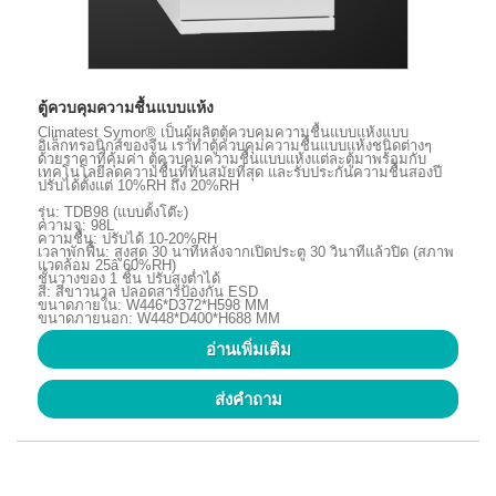
ตู้ควบคุมความชื้นแบบแห้ง
Climatest Symor® เป็นผู้ผลิตตู้ควบคุมความชื้นแบบแห้งแบบ
อิเล็กทรอนิกส์ของจีน เราทำตู้ควบคุมความชื้นแบบแห้งชนิดต่างๆ
ด้วยราคาที่คุ้มค่า ตู้ควบคุมความชื้นแบบแห้งแต่ละตู้มาพร้อมกับ
เทคโนโลยีลดความชื้นที่ทันสมัยที่สุด และรับประกันความชื้นสองปี
ปรับได้ตั้งแต่ 10%RH ถึง 20%RH
รุ่น: TDB98 (แบบตั้งโต๊ะ)
ความจุ: 98L
ความชื้น: ปรับได้ 10-20%RH
เวลาพักฟื้น: สูงสุด 30 นาทีหลังจากเปิดประตู 30 วินาทีแล้วปิด (สภาพ
แวดล้อม 25â 60%RH)
ชั้นวางของ 1 ชิ้น ปรับสูงต่ำได้
สี: สีขาวนวล ปลอดสารป้องกัน ESD
ขนาดภายใน: W446*D372*H598 MM
ขนาดภายนอก: W448*D400*H688 MM
อ่านเพิ่มเติม
ส่งคำถาม