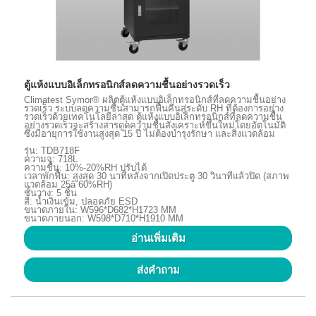
ตู้แห้งแบบอิเล็กทรอนิกส์ลดความชื้นอย่างรวดเร็ว
Climatest Symor® ผลิตตู้แห้งแบบอิเล็กทรอนิกส์ที่ลดความชื้นอย่าง
รวดเร็ว ระบบลดความชื้นสามารถฟื้นคืนสู่ระดับ RH ที่ต้องการอย่าง
รวดเร็วด้วยเทคโนโลยีล่าสุด ตู้แห้งแบบอิเล็กทรอนิกส์ที่ลดความชื้น
อย่างรวดเร็วจะสร้างสารดูดความชื้นสังเคราะห์ขึ้นใหม่โดยอัตโนมัติ
ซึ่งมีอายุการใช้งานสูงสุด 15 ปี ไม่ต้องบำรุงรักษา และสิ่งแวดล้อม
รุ่น: TDB718F
ความจุ: 718L
ความชื้น: 10%-20%RH ปรับได้
เวลาพักฟื้น: สูงสุด 30 นาทีหลังจากเปิดประตู 30 วินาทีแล้วปิด (สภาพ
แวดล้อม 25â 60%RH)
ชั้นวาง: 5 ชิ้น
สี: น้ำเงินเข้ม, ปลอดภัย ESD
ขนาดภายใน: W596*D682*H1723 MM
ขนาดภายนอก: W598*D710*H1910 MM
อ่านเพิ่มเติม
ส่งคำถาม