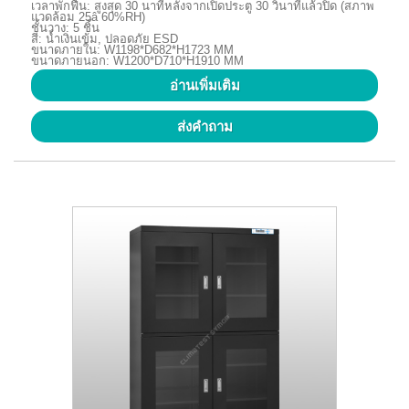
เวลาพักฟื้น: สูงสุด 30 นาทีหลังจากเปิดประตู 30 วินาทีแล้วปิด (สภาพ
แวดล้อม 25â 60%RH)
ชั้นวาง: 5 ชิ้น
สี: น้ำเงินเข้ม, ปลอดภัย ESD
ขนาดภายใน: W1198*D682*H1723 MM
ขนาดภายนอก: W1200*D710*H1910 MM
อ่านเพิ่มเติม
ส่งคำถาม