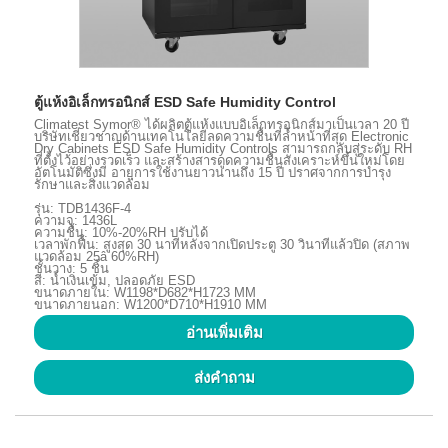
ตู้แห้งอิเล็กทรอนิกส์ ESD Safe Humidity Control
Climatest Symor® ได้ผลิตตู้แห้งแบบอิเล็กทรอนิกส์มาเป็นเวลา 20 ปี
บริษัทเชี่ยวชาญด้านเทคโนโลยีลดความชื้นที่ล้ำหน้าที่สุด Electronic
Dry Cabinets ESD Safe Humidity Controls สามารถกลับสู่ระดับ RH
ที่ตั้งไว้อย่างรวดเร็ว และสร้างสารดูดความชื้นสังเคราะห์ขึ้นใหม่โดย
อัตโนมัติซึ่งมี อายุการใช้งานยาวนานถึง 15 ปี ปราศจากการบำรุง
รักษาและสิ่งแวดล้อม
รุ่น: TDB1436F-4
ความจุ: 1436L
ความชื้น: 10%-20%RH ปรับได้
เวลาพักฟื้น: สูงสุด 30 นาทีหลังจากเปิดประตู 30 วินาทีแล้วปิด (สภาพ
แวดล้อม 25â 60%RH)
ชั้นวาง: 5 ชิ้น
สี: น้ำเงินเข้ม, ปลอดภัย ESD
ขนาดภายใน: W1198*D682*H1723 MM
ขนาดภายนอก: W1200*D710*H1910 MM
อ่านเพิ่มเติม
ส่งคำถาม