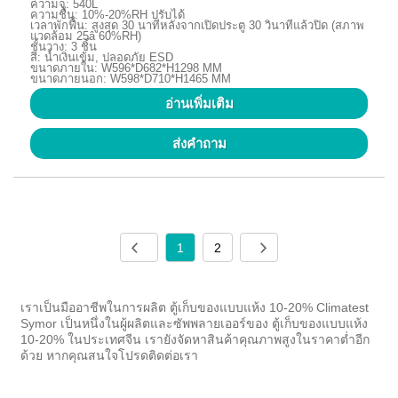
ความจุ: 540L
ความชื้น: 10%-20%RH ปรับได้
เวลาพักฟื้น: สูงสุด 30 นาทีหลังจากเปิดประตู 30 วินาทีแล้วปิด (สภาพ
แวดล้อม 25â 60%RH)
ชั้นวาง: 3 ชิ้น
สี: น้ำเงินเข้ม, ปลอดภัย ESD
ขนาดภายใน: W596*D682*H1298 MM
ขนาดภายนอก: W598*D710*H1465 MM
อ่านเพิ่มเติม
ส่งคำถาม
1
2
เราเป็นมืออาชีพในการผลิต ตู้เก็บของแบบแห้ง 10-20% Climatest
Symor เป็นหนึ่งในผู้ผลิตและซัพพลายเออร์ของ ตู้เก็บของแบบแห้ง
10-20% ในประเทศจีน เรายังจัดหาสินค้าคุณภาพสูงในราคาต่ำอีก
ด้วย หากคุณสนใจโปรดติดต่อเรา