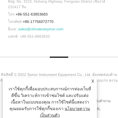
ที่อยู่: No. 3215, Huhang Highway, Fengxian District เซี่ยงไฮ้
231417 จีน
โทร:
+86-551-63853683
โทรศัพท์:
+86-17756072770
อีเมล:
sales@climatestsymor.com
แฟกซ์: +86-551-8663633
ลิขสิทธิ์ © 2022 Symor Instrument Equipment Co., Ltd. ห้องทดสอบด้าน
สิ่งแวดล้อม, ตู้แห้งแบบอิเล็กทรอนิกส์, ห้องทดสอบการผุกร่อนแบบเร่ง สงวน
X
ลิขสิทธิ์
เราใช้คุกกี้เพื่อมอบประสบการณ์การท่องเว็บที่
ดีขึ้น วิเคราะห์การเข้าชมไซต์ และปรับแต่ง
บ้าน
เกี่ยวกับเรา
สินค้า
ข่าว
ดาวน์โหลด
ส่งคำถาม
เนื้อหาในแบบของคุณ การใช้ไซต์นี้แสดงว่า
คุณยอมรับการใช้คุกกี้ของเรา
นโยบายความ
ติดต่อเรา
ลิงค์
SITEMAP
RSS
XML
เป็นส่วนตัว
PRIVACY POLICY