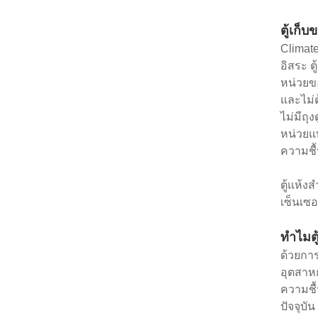
ตู้เก็
Climate
อิสระ ต
หน่วยขอ
และไม่ต
ไม่มีถุ
หน่วยแ
ความชื้
ตู้แห้ง
เซ็นเซ
ทำไมต
ด้วยการ
อุตสาห
ความชื
ปัจจุบ