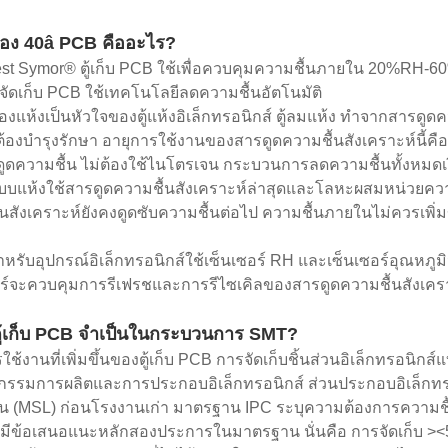
บของ 40â PCB คืออะไร?
st Symor® ตู้เก็บ PCB ใช้เพื่อควบคุมความชื้นภายใน 20%RH-60%
ู้จัดเก็บ PCB ใช้เทคโนโลยีลดความชื้นอัตโนมัติ
งแห้งเป็นหัวใจของตู้แห้งอิเล็กทรอนิกส์ ตู้ลมแห้ง ทำจากสารดูดค
้องบำรุงรักษา อายุการใช้งานของสารดูดความชื้นสังเคราะห์นี้คือ 
งดูดความชื้น ไม่ต้องใช้ไนโตรเจน กระบวนการลดความชื้นทั้งหมดเง
บบแห้งใช้สารดูดความชื้นสังเคราะห์ล่าสุดและโลหะผสมหน่วยคว
นสังเคราะห์ยังคงดูดซับความชื้นต่อไป ความชื้นภายในไม่ควรเพิ่
สำหรับอุปกรณ์อิเล็กทรอนิกส์ใช้เซ็นเซอร์ RH และเซ็นเซอร์อุณหภู
อร์จะควบคุมการรีเฟรชและการรีไซเคิลของสารดูดความชื้นสังเคร
ู้เก็บ PCB จำเป็นในกระบวนการ SMT?
ใช้งานที่เพิ่มขึ้นของตู้เก็บ PCB การจัดเก็บชิ้นส่วนอิเล็กทรอนิก
กรรมการผลิตและการประกอบอิเล็กทรอนิกส์ ส่วนประกอบอิเล็กทรอน
้น (MSL) ก่อนโรงงานเก่า มาตรฐาน IPC ระบุความต้องการความชื
ัน มีข้อเสนอแนะหลักสองประการในมาตรฐาน นั่นคือ การจัดเก็บ 