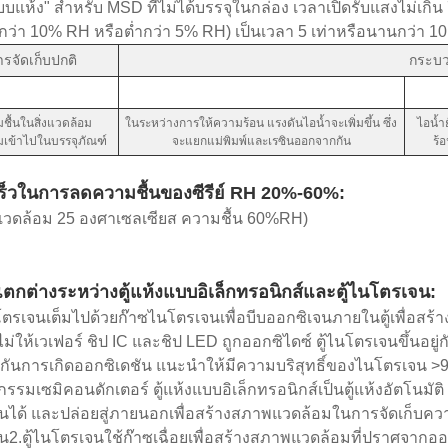
บแห้ง" สำหรับ MSD ที่ไม่ได้บรรจุในกล่อง เวลาเปิดรับแสงไม่เกิ
ำกว่า 10% RH หรือต่ำกว่า 5% RH) เป็นเวลา 5 เท่าหรือนานกว่า 10 เ
ารจัดเก็บปกติ
กระบว
ชื้นในสิ่งแวดล้อม
ในระหว่างการให้ความร้อน แรงดันไอน้ำจะเพิ่มขึ้น ซึ่ง
ไอน้ำ
เข้าไปในบรรจุภัณฑ์
จะแยกแม่พิมพ์และเรซินออกจากกัน
ร้
ร็วในการลดความชื้นของซีรีย์ RH 20%-60%:
วดล้อม 25 องศาเซลเซียส ความชื้น 60%RH)
กต่างระหว่างตู้แห้งแบบอิเล็กทรอนิกส์และตู้ไนโตรเจน:
นโตรเจนเต็มไปด้วยก๊าซไนโตรเจนเพื่อบีบออกซิเจนภายในตู้เพื่อสร้
ไม่ให้เวเฟอร์ ชิป IC และชิป LED ถูกออกซิไดซ์ ตู้ไนโตรเจนขึ้นอยู
งกันการเกิดออกซิเดชัน แนะนำให้มีความบริสุทธิ์ของไนโตรเจน >
รรมเซมิคอนดักเตอร์ ตู้แห้งแบบอิเล็กทรอนิกส์เป็นตู้แห้งอัตโนมัต
้นได้ และปล่อยสู่ภายนอกเพื่อสร้างสภาพแวดล้อมในการจัดเก็บคว
น2.ตู้ไนโตรเจนใช้ก๊าซเฉื่อยเพื่อสร้างสภาพแวดล้อมที่ปราศจากออก