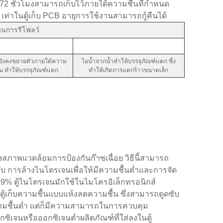
น 72 ชั่วโมงสามารถเก็บไว้ภายใต้ความชื้นที่กำหนด
ท่าในตู้เก็บ PCB อายุการใช้งานสามารถกู้คืนได้ 
นการรีโฟลว์
ยังคงขยายตัวภายใต้ความ
ไอน้ำจากน้ำทำให้บรรจุภัณฑ์แตก ซึ่ง
อน ทำให้บรรจุภัณฑ์แตก
ทำให้เกิดการแตกร้าวขนาดเล็ก
างสภาพแวดล้อมการป้องกันก๊าซเฉื่อย วิธีนี้สามารถ
่กับ การล้างไนโตรเจนเพื่อให้มีความชื้นต่ำและการจัด
99% ตู้ไนโตรเจนมักใช้ในไมโครอิเล็กทรอนิกส์
ิ ตู้เก็บความชื้นแบบแห้งลดความชื้น ซึ่งสามารถดูดซับ
ามชื้นต่ำ แต่ก็มีความสามารถในการควบคุม
ซิเจนหรือออกซิเจนต่ำผลิตภัณฑ์ที่ใส่ลงในตู้