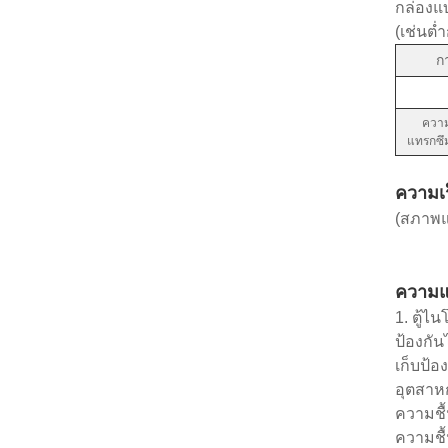
กล่องแบ
(เช่นต่
ก
ความ
แทรกซึม
ความเ
(สภาพแ
ความแต
1. ตู้ไ
ป้องกัน
เก็บป้อ
อุตสาหก
ความชื
ความชื้