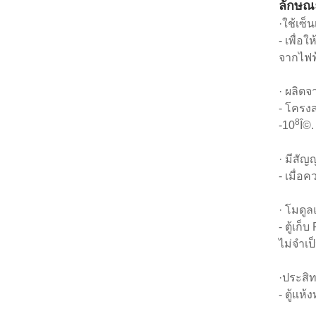
ลักษณ
·ใช้เซ็
- เพื่อ
จากไฟฟ
· ผลิตจ
- โครงส
8
-10
Î©.
· มีสั
- เมื่อค
· โมดูล
- ตู้เก
ไม่จำเป
·ประสิท
- ตู้แห