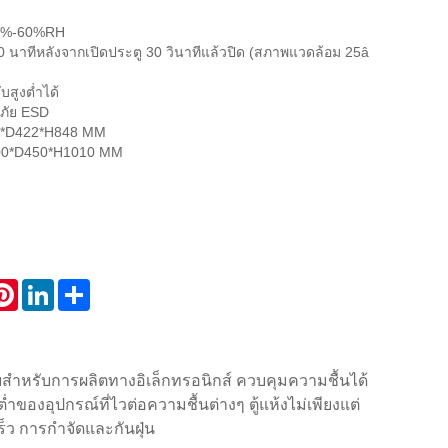
 20%-60%RH
 30 นาทีหลังจากเปิดประตู 30 วินาทีแล้วปิด (สภาพแวดล้อม 25â
บสูงต่ำได้
ดภัย ESD
*D422*H848 MM
0*D450*H1010 MM
atsApp
Pinterest
LinkedIn
Share
็บสำหรับการผลิตทางอิเล็กทรอนิกส์ ควบคุมความชื้นได้
ของอุปกรณ์ที่ไวต่อความชื้นต่างๆ ตู้แห้งไม่เพียงแต่
็ว การกำจัดและกันฝุ่น