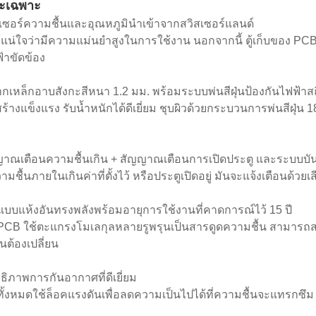
ะเฉพาะ
นเซอร์ความชื้นและอุณหภูมินำเข้าจากสวิสเซอร์แลนด์
ให้แน่ใจว่ามีความแม่นยำสูงในการใช้งาน นอกจากนี้ ตู้เก็บของ PCB 
้าขัดข้อง
ากเหล็กอาบสังกะสีหนา 1.2 มม. พร้อมระบบพ่นสีฝุ่นป้องกันไฟฟ้าส
ร้างแข็งแรง รับน้ำหนักได้ดีเยี่ยม ชุบผิวด้วยกระบวนการพ่นสีฝุ่
ญญาณเตือนความชื้นเกิน + สัญญาณเตือนการเปิดประตู และระบบบัน
วามชื้นภายในเกินค่าที่ตั้งไว้ หรือประตูเปิดอยู่ มันจะแจ้งเตือนด้วยเ
แบบแห้งอันทรงพลังพร้อมอายุการใช้งานที่คาดการณ์ไว้ 15 ปี
็บ PCB ใช้ตะแกรงโมเลกุลหลายรูพรุนเป็นสารดูดความชื้น สามารถสร้า
็นต้องเปลี่ยน
ธิภาพการกันอากาศที่ดีเยี่ยม
้งทั้งหมดใช้ล็อคแรงดันเพื่อลดความเป็นไปได้ที่ความชื้นจะแทรกซึม