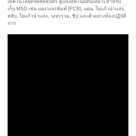
เทคโนโลยีที่จดสิทธิบัตร ตู้แห้งอัตโนมัตินี้เหมาะสำหรับ
เก็บ MSD เช่น แผงวงจรพิมพ์ (PCB), แผ่น, ใยแก้วนำแสง,
ตลับ, ใยแก้วนำแสง, วงจรรวม, ชิป และตัวอย่างห้องปฏิบัติ
การ