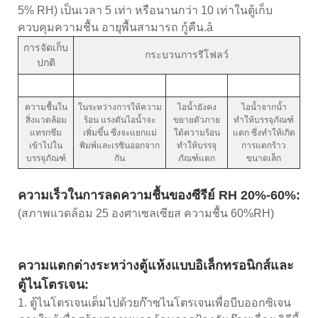
5% RH) เป็นเวลา 5 เท่า หรือนานกว่า 10 เท่าในตู้เก็บ
ควบคุมความชื้น อายุพื้นสามารถ กู้คืน.â
การจัดเก็บ
กระบวนการรีโฟลว์
ปกติ
ความชื้นใน
ในระหว่างการให้ความ
ไอน้ำยังคง
ไอน้ำจากน้ำ
สิ่งแวดล้อม
ร้อน แรงดันไอน้ำจะ
ขยายตัวภาย
ทำให้บรรจุภัณฑ์
แทรกซึม
เพิ่มขึ้น ซึ่งจะแยกแม่
ใต้ความร้อน
แตก ซึ่งทำให้เกิด
เข้าไปใน
พิมพ์และเรซินออกจาก
ทำให้บรรจุ
การแตกร้าว
บรรจุภัณฑ์
กัน
ภัณฑ์แตก
ขนาดเล็ก
ความเร็วในการลดความชื้นของซีรีย์ RH 20%-60%:
(สภาพแวดล้อม 25 องศาเซลเซียส ความชื้น 60%RH)
ความแตกต่างระหว่างตู้แห้งแบบอิเล็กทรอนิกส์และ
ตู้ไนโตรเจน:
1. ตู้ไนโตรเจนเต็มไปด้วยก๊าซไนโตรเจนเพื่อบีบออกซิเจน