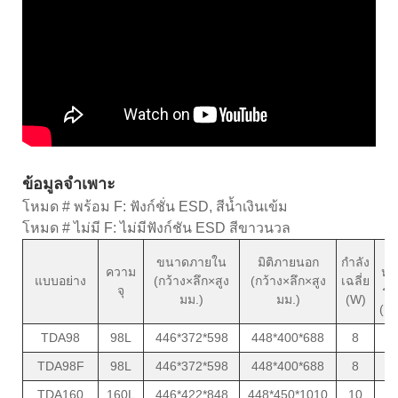
ข้อมูลจำเพาะ
โหมด # พร้อม F: ฟังก์ชั่น ESD, สีน้ำเงินเข้ม
โหมด # ไม่มี F: ไม่มีฟังก์ชัน ESD สีขาวนวล
น้
ขนาดภายใน
มิติภายนอก
กำลัง
ความ
หน
แบบอย่าง
(กว้าง×ลึก×สูง
(กว้าง×ลึก×สูง
เฉลี่ย
จุ
รว
มม.)
มม.)
(W)
(กก
TDA98
98L
446*372*598
448*400*688
8
3
TDA98F
98L
446*372*598
448*400*688
8
3
TDA160
160L
446*422*848
448*450*1010
10
4