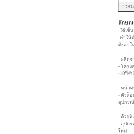
TDB14
ลักษณ
·ใช้เซ็
-ทำให้ม
ตั้งค่า
· ผลิตจ
- โครงส
8
-10
Î© 
· หน้าต
- ตัวล
อุปกรณ์
· ด้วยฟ
- อุปกร
ใหม่