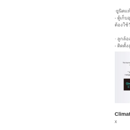
·ยูนิตแ
- ตู้เก
ต้องใช้
· ลูกล้อ
- ติดตั
Climat
x