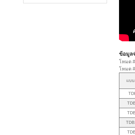
ข้อมูล
โหมด # 
โหมด # 
แบบอ
TD
TDB
TDB
TDB
TDB