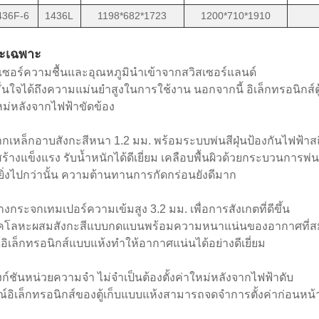
36F-6
1436L
1198*682*1723
1200*710*1910
ะเฉพาะ
นเซอร์ความชื้นและอุณหภูมินำเข้าจากสวิสเซอร์แลนด์
ั่นใจได้ถึงความแม่นยำสูงในการใช้งาน นอกจากนี้ อิเล็กทรอนิกส์ตู
ใหม่หลังจากไฟฟ้าขัดข้อง
ากเหล็กอาบสังกะสีหนา 1.2 มม. พร้อมระบบพ่นสีฝุ่นป้องกันไฟฟ้าส
ร้างแข็งแรง รับน้ำหนักได้ดีเยี่ยม เคลือบพื้นผิวด้วยกระบวนการ
ยิ่งไปกว่านั้น ความต้านทานการกัดกร่อนยังดีมาก
่างกระจกเทมเปอร์ความเข้มสูง 3.2 มม. เพื่อการสังเกตที่ดีขึ้น
็อคโลหะผสมสังกะสีแบบกดแบนพร้อมความหนาแน่นของอากาศที่สมบูร
อิเล็กทรอนิกส์แบบแห้งทำให้อากาศแน่นได้อย่างดีเยี่ยม
ังก์ชันหน่วยความจำ ไม่จำเป็นต้องตั้งค่าใหม่หลังจากไฟฟ้าดับ
ณ์อิเล็กทรอนิกส์ของตู้เก็บแบบแห้งสามารถจดจำการตั้งค่าก่อนหน้าโ