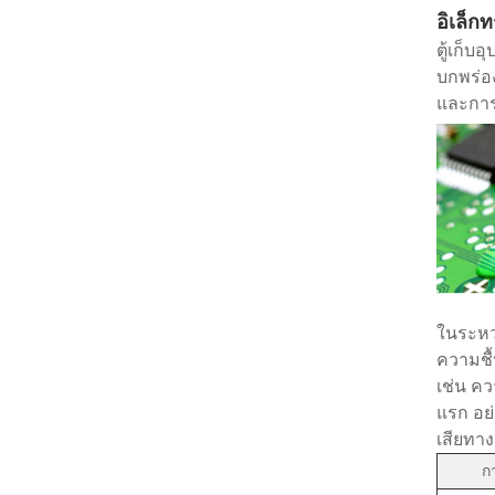
อิเล็ก
ตู้เก็บ
บกพร่อง
และการ
ในระหว
ความชื้
เช่น คว
แรก อย่
เสียทา
ก