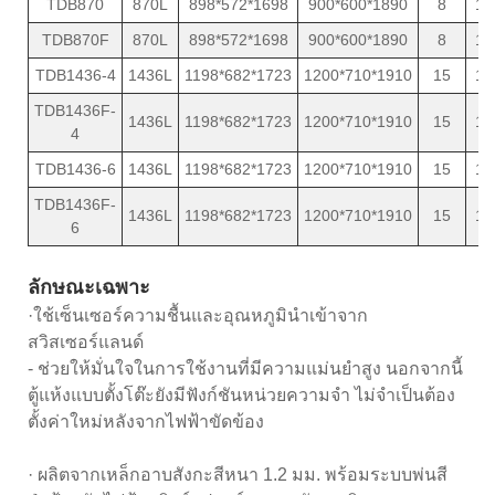
TDB870
870L
898*572*1698
900*600*1890
8
13
TDB870F
870L
898*572*1698
900*600*1890
8
13
TDB1436-4
1436L
1198*682*1723
1200*710*1910
15
18
TDB1436F-
1436L
1198*682*1723
1200*710*1910
15
18
4
TDB1436-6
1436L
1198*682*1723
1200*710*1910
15
18
TDB1436F-
1436L
1198*682*1723
1200*710*1910
15
18
6
ลักษณะเฉพาะ
·ใช้เซ็นเซอร์ความชื้นและอุณหภูมินำเข้าจาก
สวิสเซอร์แลนด์
- ช่วยให้มั่นใจในการใช้งานที่มีความแม่นยำสูง นอกจากนี้
ตู้แห้งแบบตั้งโต๊ะยังมีฟังก์ชันหน่วยความจำ ไม่จำเป็นต้อง
ตั้งค่าใหม่หลังจากไฟฟ้าขัดข้อง
· ผลิตจากเหล็กอาบสังกะสีหนา 1.2 มม. พร้อมระบบพ่นสี