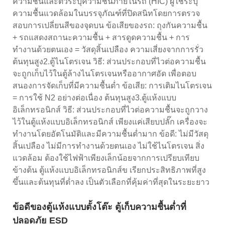
ความชื้นและตัวระบุความชื้นภายในรถ (HIC) ผู้ใช้ระบุ
ความชื้นแวดล้อมในบรรจุภัณฑ์ที่ปิดสนิทโดยการตรวจ
สอบการเปลี่ยนสีของจุดบน ข้อเสียของรถ: ถุงกันความชื้น
+ รถแสดงสถานะความชื้น + สารดูดความชื้น + การ
ทำงานด้วยตนเอง = วัสดุสิ้นเปลือง ความเสี่ยงจากการรั่ว
ต้นทุนสูง2.ตู้ไนโตรเจน วิธี: ส่วนประกอบที่ไวต่อความชื้น
จะถูกเก็บไว้ในตู้ล้างไนโตรเจนหรืออากาศอัด เพื่อตอบ
สนองการจัดเก็บที่มีความชื้นต่ำ ข้อเสีย: การเติมไนโตรเจน
= การใช้ N2 อย่างต่อเนื่อง ต้นทุนสูง3.ตู้แห้งแบบ
อิเล็กทรอนิกส์ วิธี: ส่วนประกอบที่ไวต่อความชื้นจะถูกวาง
ไว้ในตู้แห้งแบบอิเล็กทรอนิกส์ เพียงแค่เสียบปลั๊ก เครื่องจะ
ทำงานโดยอัตโนมัติและมีความชื้นต่ำมาก ข้อดี: ไม่มีวัสดุ
สิ้นเปลือง ไม่มีการทำงานด้วยตนเอง ไม่ใช้ไนโตรเจน สิ่ง
แวดล้อม ต้องใช้ไฟฟ้าเพียงเล็กน้อยจากการเปรียบเทียบ
ข้างต้น ตู้แห้งแบบอิเล็กทรอนิกส์ข เรียกประสิทธิภาพที่สูง
ขึ้นและต้นทุนที่ต่ำลง เป็นตัวเลือกที่คุ้มค่าที่สุดในระยะยาว
ข้อดีของตู้แห้งแบบตั้งโต๊ะ ตู้เก็บความชื้นต่ำที่
ปลอดภัย ESD