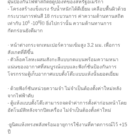
ฝุ่นป้องกันไฟฟ้าสถิตย์ดูปองท์ของสหรัฐอเมริกา
- โครงสร้างแข็งแรง รับน้ำหนักได้ดีเยี่ยม เคลือบพื้นผิวด้วย
กระบวนการพ่นสี 18 กระบวนการ ค่าความต้านทานสถิต
6
8
เท่ากับ 10
-10
Î© ยิ่งไปกว่านั้น ความต้านทานการ
กัดกร่อนยังดีมาก
· หน้าต่างกระจกเทมเปอร์ความเข้มสูง 3.2 มม. เพื่อการ
สังเกตที่ดีขึ้น
- ตัวล็อคโลหะผสมสังกะสีแบบกดแบนพร้อมความหนา
แน่นของอากาศที่สมบูรณ์แบบและฟังก์ชั่นป้องกันการ
โจรกรรมตู้เก็บอากาศแบบตั้งโต๊ะแบบแห้งนั้นยอดเยี่ยม
· ด้วยฟังก์ชันหน่วยความจำ ไม่จำเป็นต้องตั้งค่าใหม่หลัง
จากไฟฟ้าดับ
- ตู้แห้งแบบตั้งโต๊ะสามารถจดจำค่าการตั้งค่าก่อนหน้าโดย
อัตโนมัติหลังจากปิดเครื่อง ไม่จำเป็นต้องตั้งค่าใหม่
·ยูนิตแห้งทรงพลังพร้อมอายุการใช้งานที่คาดการณ์ไว้ +15
ปี