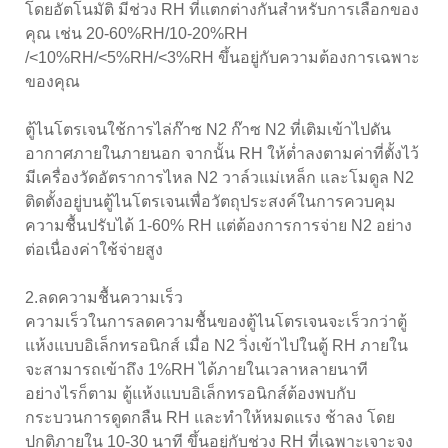
โดยอัตโนมัติ มีช่วง RH ที่แตกต่างกันสำหรับการเลือกของ
คุณ เช่น 20-60%RH/10-20%RH
/<10%RH/<5%RH/<3%RH ขึ้นอยู่กับความต้องการเฉพาะ
ของคุณ
ตู้ไนโตรเจนใช้การไล่ก๊าซ N2 ก๊าซ N2 ที่เติมเข้าไปดัน
อากาศภายในภายนอก จากนั้น RH ให้ต่ำลงตามค่าที่ตั้งไว้
มีเครื่องวัดอัตราการไหล N2 วาล์วแม่เหล็ก และโมดูล N2
ติดตั้งอยู่บนตู้ไนโตรเจนเพื่อวัตถุประสงค์ในการควบคุม
ความชื้นปรับได้ 1-60% RH แต่ต้องการการจ่าย N2 อย่าง
ต่อเนื่องค่าใช้จ่ายสูง
2.ลดความชื้นความเร็ว
ความเร็วในการลดความชื้นของตู้ไนโตรเจนจะเร็วกว่าตู้
แห้งแบบอิเล็กทรอนิกส์ เมื่อ N2 วิ่งเข้าไปในตู้ RH ภายใน
จะสามารถเข้าถึง 1%RH ได้ภายในเวลาหลายนาที
อย่างไรก็ตาม ตู้แห้งแบบอิเล็กทรอนิกส์ต้องพบกับ
กระบวนการดูดกลืน RH และทำให้หมดแรง ช้าลง โดย
ปกติภายใน 10-30 นาที ขึ้นอยู่กับช่วง RH ที่เฉพาะเจาะจง