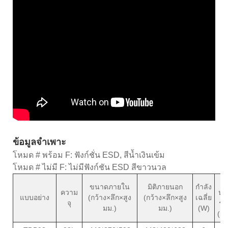
ข้อมูลจำเพาะ
โหมด # พร้อม F: ฟังก์ชั่น ESD, สีน้ำเงินเข้ม
โหมด # ไม่มี F: ไม่มีฟังก์ชัน ESD สีขาวนวล
น้
ขนาดภายใน
มิติภายนอก
กำลัง
ความ
หน
แบบอย่าง
(กว้าง×ลึก×สูง
(กว้าง×ลึก×สูง
เฉลี่ย
จุ
รว
มม.)
มม.)
(W)
(กก