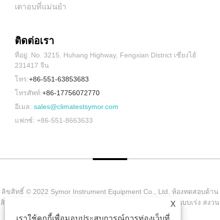
เตาอบที่แม่นยำ
ติดต่อเรา
ที่อยู่: No. 3215, Huhang Highway, Fengxian District เซี่ยงไฮ้
231417 จีน
โทร:
+86-551-63853683
โทรศัพท์:
+86-17756072770
อีเมล:
sales@climatestsymor.com
แฟกซ์: +86-551-8663633
ลิขสิทธิ์ © 2022 Symor Instrument Equipment Co., Ltd. ห้องทดสอบด้าน
สิ่งแวดล้อม, ตู้แห้งแบบอิเล็กทรอนิกส์, ห้องทดสอบการผุกร่อนแบบเร่ง สงวน
X
ลิขสิทธิ์
เราใช้คุกกี้เพื่อมอบประสบการณ์การท่องเว็บที่