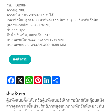
รุ่น: TDB98F
ความจุ: 98L
ความชื้น: 10%-20%RH ปรับได้
เวลาพักฟื้น: สูงสุด 30 นาทีหลังจากเปิดประตู 30 วินาทีแล้วปิด
(สภาพแวดล้อม 25â 60%RH)
ชั้นวาง: 1pc
สี: น้ำเงินเข้ม, ปลอดภัย ESD
ขนาดภายใน: W446*D372*H598 MM
ขนาดภายนอก: W448*D400*H688 MM
ส่งคำถาม
Facebook
X
WhatsApp
Pinterest
LinkedIn
Share
คำอธิบาย
ตู้แห้งแบบตั้งโต๊ะหรือตู้แห้งแบบอิเล็กทรอนิกส์เป็นตู้อบแห้ง
สารดูดความชื้นประสิทธิภาพสูงขนาดกะทัดรัดที่เหมาะกับ