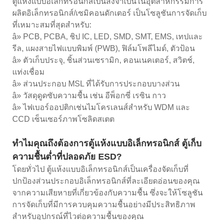
ตู้แห้งแบบอิเล็กทรอนิกส์เป็นสิ่งจำเป็นในอุตสาหกรรมการ
ผลิตอิเล็กทรอนิกส์/เซมิคอนดักเตอร์ เป็นโซลูชันการจัดเก็บ
ที่เหมาะสมที่สุดสำหรับ:
â» PCB, PCBA, ชิป IC, LED, SMD, SMT, EMS, เทปและ
รีล, แผงสายไฟแบบพิมพ์ (PWB), ฟิล์มโพลีไมด์, ตัวป้อน
â» ตัวเก็บประจุ, ชิ้นส่วนเซรามิก, คอนเนคเตอร์, สวิตช์,
แท่งเชื่อม
â» ส่วนประกอบ MSL ที่ได้รับการประกอบบางส่วน
â» วัสดุดูดซับความชื้น เช่น อีพ็อกซี่ เรซิน กาว
â» ไฟเบอร์ออปติกเช่นไมโครเลนส์สำหรับ WDM และ
CCD เซ็นเซอร์ภาพโซลิดสเตต
ทำไมคุณถึงต้องการตู้แห้งแบบอิเล็กทรอนิกส์ ตู้เก็บ
ความชื้นต่ำที่ปลอดภัย ESD?
โดยทั่วไป ตู้แห้งแบบอิเล็กทรอนิกส์เป็นเครื่องจัดเก็บที่
ปกป้องส่วนประกอบอิเล็กทรอนิกส์ที่ละเอียดอ่อนของคุณ
จากความเสียหายที่เกี่ยวข้องกับความชื้น ซึ่งจะให้โซลูชัน
การจัดเก็บที่มีการควบคุมความชื้นอย่างมีประสิทธิภาพ
สำหรับอุปกรณ์ที่ไวต่อความชื้นของคุณ