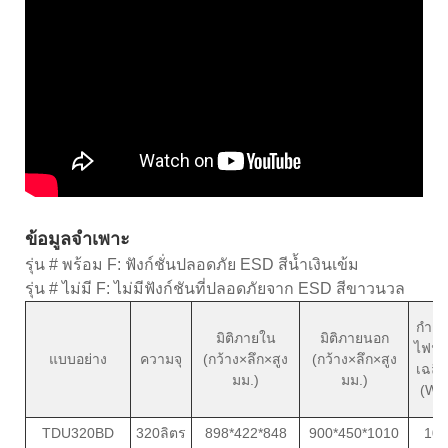
ข้อมูลจำเพาะ
รุ่น # พร้อม F: ฟังก์ชั่นปลอดภัย ESD สีน้ำเงินเข้ม
รุ่น # ไม่มี F: ไม่มีฟังก์ชันที่ปลอดภัยจาก ESD สีขาวนวล
กำลัง
มิติภายใน
มิติภายนอก
ไฟฟ้
แบบอย่าง
ความจุ
(กว้าง×ลึก×สูง
(กว้าง×ลึก×สูง
เฉลี่ย
มม.)
มม.)
(W)
TDU320BD
320ลิตร
898*422*848
900*450*1010
10