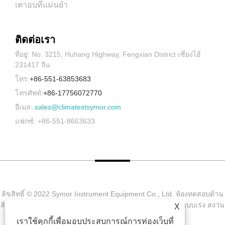
เตาอบที่แม่นยำ
ติดต่อเรา
ที่อยู่: No. 3215, Huhang Highway, Fengxian District เซี่ยงไฮ้
231417 จีน
โทร:
+86-551-63853683
โทรศัพท์:
+86-17756072770
อีเมล:
sales@climatestsymor.com
แฟกซ์: +86-551-8663633
ลิขสิทธิ์ © 2022 Symor Instrument Equipment Co., Ltd. ห้องทดสอบด้าน
สิ่งแวดล้อม, ตู้แห้งแบบอิเล็กทรอนิกส์, ห้องทดสอบการผุกร่อนแบบเร่ง สงวน
X
ลิขสิทธิ์
เราใช้คุกกี้เพื่อมอบประสบการณ์การท่องเว็บที่