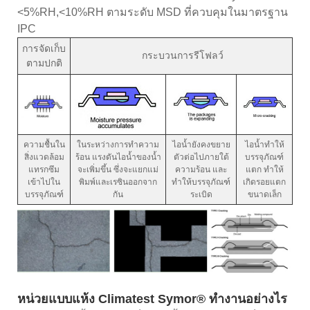
<5%RH,<10%RH ตามระดับ MSD ที่ควบคุมในมาตรฐาน
IPC
การจัดเก็บ
กระบวนการรีโฟลว์
ตามปกติ
ความชื้นใน
ในระหว่างการทำความ
ไอน้ำยังคงขยาย
ไอน้ำทำให้
สิ่งแวดล้อม
ร้อน แรงดันไอน้ำของน้ำ
ตัวต่อไปภายใต้
บรรจุภัณฑ์
แทรกซึม
จะเพิ่มขึ้น ซึ่งจะแยกแม่
ความร้อน และ
แตก ทำให้
เข้าไปใน
พิมพ์และเรซินออกจาก
ทำให้บรรจุภัณฑ์
เกิดรอยแตก
บรรจุภัณฑ์
กัน
ระเบิด
ขนาดเล็ก
หน่วยแบบแห้ง Climatest Symor® ทำงานอย่างไร