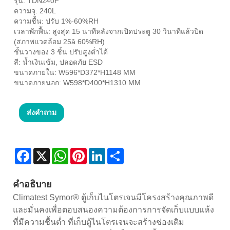
รุ่น: TDN240F
ความจุ: 240L
ความชื้น: ปรับ 1%-60%RH
เวลาพักฟื้น: สูงสุด 15 นาทีหลังจากเปิดประตู 30 วินาทีแล้วปิด
(สภาพแวดล้อม 25â 60%RH)
ชั้นวางของ 3 ชิ้น ปรับสูงต่ำได้
สี: น้ำเงินเข้ม, ปลอดภัย ESD
ขนาดภายใน: W596*D372*H1148 MM
ขนาดภายนอก: W598*D400*H1310 MM
ส่งคำถาม
Facebook
X
WhatsApp
Pinterest
LinkedIn
Share
คำอธิบาย
Climatest Symor® ตู้เก็บไนโตรเจนมีโครงสร้างคุณภาพดี
และมั่นคงเพื่อตอบสนองความต้องการการจัดเก็บแบบแห้ง
ที่มีความชื้นต่ำ ที่เก็บตู้ไนโตรเจนจะสร้างช่องเติม