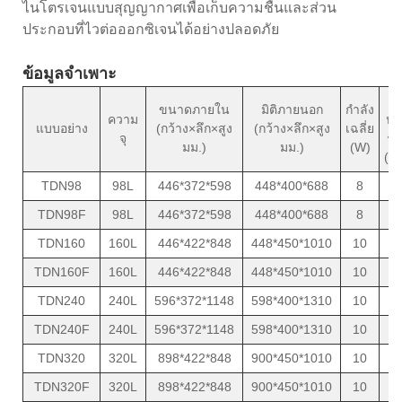
ไนโตรเจนแบบสุญญากาศเพื่อเก็บความชื้นและส่วน
ประกอบที่ไวต่อออกซิเจนได้อย่างปลอดภัย
ข้อมูลจำเพาะ
น้
ขนาดภายใน
มิติภายนอก
กำลัง
ความ
หน
แบบอย่าง
(กว้าง×ลึก×สูง
(กว้าง×ลึก×สูง
เฉลี่ย
จุ
รว
มม.)
มม.)
(W)
(กก
TDN98
98L
446*372*598
448*400*688
8
3
TDN98F
98L
446*372*598
448*400*688
8
3
TDN160
160L
446*422*848
448*450*1010
10
4
TDN160F
160L
446*422*848
448*450*1010
10
4
TDN240
240L
596*372*1148
598*400*1310
10
5
TDN240F
240L
596*372*1148
598*400*1310
10
5
TDN320
320L
898*422*848
900*450*1010
10
7
TDN320F
320L
898*422*848
900*450*1010
10
7