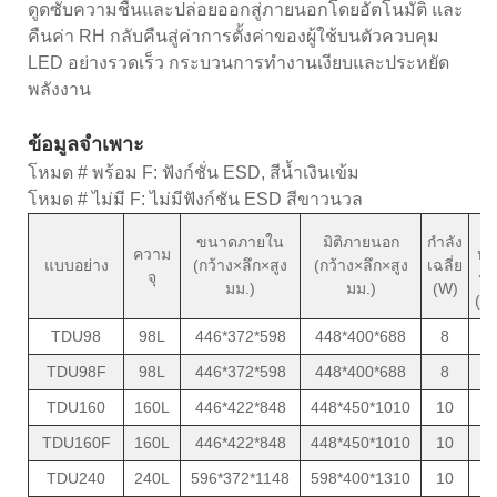
ดูดซับความชื้นและปล่อยออกสู่ภายนอกโดยอัตโนมัติ และ
คืนค่า RH กลับคืนสู่ค่าการตั้งค่าของผู้ใช้บนตัวควบคุม
LED อย่างรวดเร็ว กระบวนการทำงานเงียบและประหยัด
พลังงาน
ข้อมูลจำเพาะ
โหมด # พร้อม F: ฟังก์ชั่น ESD, สีน้ำเงินเข้ม
โหมด # ไม่มี F: ไม่มีฟังก์ชัน ESD สีขาวนวล
น้
ขนาดภายใน
มิติภายนอก
กำลัง
ความ
หน
แบบอย่าง
(กว้าง×ลึก×สูง
(กว้าง×ลึก×สูง
เฉลี่ย
จุ
รว
มม.)
มม.)
(W)
(กก
TDU98
98L
446*372*598
448*400*688
8
3
TDU98F
98L
446*372*598
448*400*688
8
3
TDU160
160L
446*422*848
448*450*1010
10
4
TDU160F
160L
446*422*848
448*450*1010
10
4
TDU240
240L
596*372*1148
598*400*1310
10
5