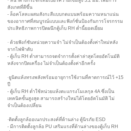
· หน้าต่างกระจกเทมเปอร์ความเข้มสูง 3.2 มม. เพื่อการ
สังเกตที่ดีขึ้น
- ล็อคโลหะผสมสังกะสีแบบกดแบนพร้อมความหนาแน่น
ของอากาศที่สมบูรณ์แบบและฟังก์ชั่นป้องกันการโจรกรรม
ประสิทธิภาพการปิดผนึกตู้เก็บ RH ต่ำนี้ยอดเยี่ยม
· ด้วยฟังก์ชันหน่วยความจำ ไม่จำเป็นต้องตั้งค่าใหม่หลัง
จากไฟฟ้าดับ
- ตู้เก็บ RH ต่ำสามารถจดจำการตั้งค่าล่าสุดโดยอัตโนมัติ
หลังจากปิดเครื่อง ไม่จำเป็นต้องตั้งค่าอีกครั้ง
·ยูนิตแห้งทรงพลังพร้อมอายุการใช้งานที่คาดการณ์ไว้ +15
ปี
- ตู้เก็บ RH ต่ำใช้หน่วยแห้งตะแกรงโมเลกุล 4A ซึ่งเป็น
เทคนิคขั้นสูงสุด สามารถสร้างใหม่ได้โดยอัตโนมัติ ไม่
จำเป็นต้องเปลี่ยน
·ติดตั้งลูกล้ออเนกประสงค์ที่ด้านล่าง ตู้นิรภัย ESD
- มีการติดตั้งลูกล้อ PU เสริมแรงที่ด้านล่างของตู้เก็บ RH