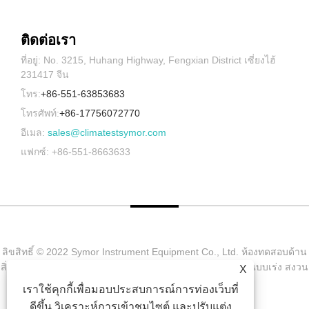
ติดต่อเรา
ที่อยู่: No. 3215, Huhang Highway, Fengxian District เซี่ยงไฮ้
231417 จีน
โทร:
+86-551-63853683
โทรศัพท์:
+86-17756072770
อีเมล:
sales@climatestsymor.com
แฟกซ์: +86-551-8663633
ลิขสิทธิ์ © 2022 Symor Instrument Equipment Co., Ltd. ห้องทดสอบด้าน
สิ่งแวดล้อม, ตู้แห้งแบบอิเล็กทรอนิกส์, ห้องทดสอบการผุกร่อนแบบเร่ง สงวน
X
ลิขสิทธิ์
เราใช้คุกกี้เพื่อมอบประสบการณ์การท่องเว็บที่
ดีขึ้น วิเคราะห์การเข้าชมไซต์ และปรับแต่ง