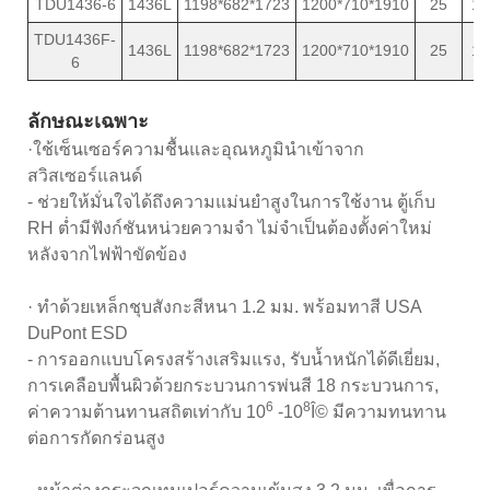
TDU1436-6
1436L
1198*682*1723
1200*710*1910
25
18
TDU1436F-
1436L
1198*682*1723
1200*710*1910
25
18
6
ลักษณะเฉพาะ
·ใช้เซ็นเซอร์ความชื้นและอุณหภูมินำเข้าจาก
สวิสเซอร์แลนด์
- ช่วยให้มั่นใจได้ถึงความแม่นยำสูงในการใช้งาน ตู้เก็บ
RH ต่ำมีฟังก์ชันหน่วยความจำ ไม่จำเป็นต้องตั้งค่าใหม่
หลังจากไฟฟ้าขัดข้อง
· ทำด้วยเหล็กชุบสังกะสีหนา 1.2 มม. พร้อมทาสี USA
DuPont ESD
- การออกแบบโครงสร้างเสริมแรง, รับน้ำหนักได้ดีเยี่ยม,
การเคลือบพื้นผิวด้วยกระบวนการพ่นสี 18 กระบวนการ,
6
8
ค่าความต้านทานสถิตเท่ากับ 10
-10
Î© มีความทนทาน
ต่อการกัดกร่อนสูง