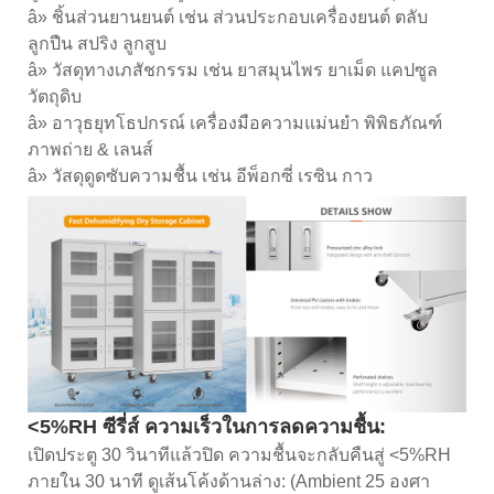
â» ชิ้นส่วนยานยนต์ เช่น ส่วนประกอบเครื่องยนต์ ตลับ
ลูกปืน สปริง ลูกสูบ
â» วัสดุทางเภสัชกรรม เช่น ยาสมุนไพร ยาเม็ด แคปซูล
วัตถุดิบ
â» อาวุธยุทโธปกรณ์ เครื่องมือความแม่นยำ พิพิธภัณฑ์
ภาพถ่าย & เลนส์
â» วัสดุดูดซับความชื้น เช่น อีพ็อกซี่ เรซิน กาว
<5%RH ซีรี่ส์ ความเร็วในการลดความชื้น:
เปิดประตู 30 วินาทีแล้วปิด ความชื้นจะกลับคืนสู่ <5%RH
ภายใน 30 นาที ดูเส้นโค้งด้านล่าง: (Ambient 25 องศา