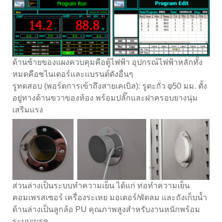
ด้านซ้ายของแผงควบคุมคือตู้ไฟฟ้า อุปกรณ์ไฟฟ้าหลักทั้ง
หมดคือชไนเดอร์และแบรนด์ดังอื่นๆ
รูทดสอบ (พอร์ตการเข้าถึงสายเคเบิล): รูตะกั่ว φ50 มม. ตั้ง
อยู่ทางด้านขวาของห้อง พร้อมปลั๊กและฝาครอบยางนุ่ม
เสริมแรง
ส่วนล่างเป็นระบบทำความเย็น ได้แก่ ท่อทำความเย็น
คอมเพรสเซอร์ เครื่องระเหย มอเตอร์/พัดลม และถังเก็บน้ำ
ด้านล่างเป็นลูกล้อ PU คุณภาพสูงสำหรับงานหนักพร้อม
ระบบเบรค