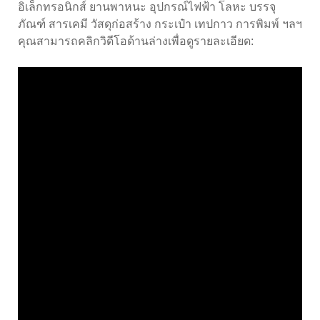
อิเล็กทรอนิกส์ ยานพาหนะ อุปกรณ์ไฟฟ้า โลหะ บรรจุ
ภัณฑ์ สารเคมี วัสดุก่อสร้าง กระเป๋า เทปกาว การพิมพ์ ฯลฯ
คุณสามารถคลิกวิดีโอด้านล่างเพื่อดูรายละเอียด: