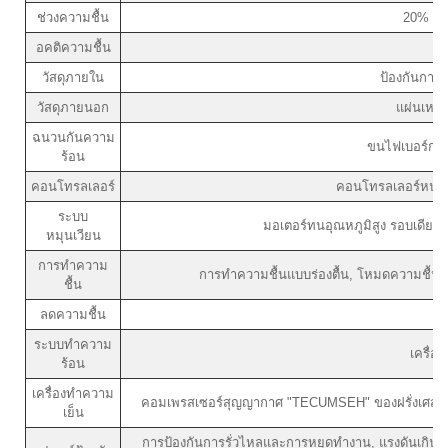
ช่วงความชื้น
20% ~ 
อคติความชื้น
+
วัสดุภายใน
ป้องกันการ
วัสดุภายนอก
แผ่นเหล็
ฉนวนกันความ
ขนไฟเบอร์กลาส
ร้อน
คอนโทรลเลอร์
คอนโทรลเลอร์หน้าจ
ระบบ
มอเตอร์ทนอุณหภูมิสูง รอบเดีย
หมุนเวียน
การทำความ
การทำความชื้นแบบร่องตื้น, โหมดความชื้น
ชื้น
ลดความชื้น
โ
ระบบทำความ
เครื่อ
ร้อน
เครื่องทำความ
คอมเพรสเซอร์สุญญากาศ "TECUMSEH" ของฝรั่งเศส, 
เย็น
การป้องกันการรั่วไหลและการหยุดทำงาน, แรงดันเกินข