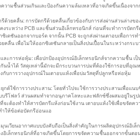
ัดความชื้นส่วนเกินและป้องกันความล้มเหลวที่อาจเกิดขึ้นเนื่องจ
รีด้วยคลื่น: การบัดกรีด้วยคลื่นเกี่ยวข้องกับการส่งผ่านส่วนล่าง
ั่นคงระหว่าง PCB และชิ้นส่วนอิเล็กทรอนิกส์ ก่อนที่จะทำการบัดกรีด
ซิเดชันออกจากบอร์ด จากนั้น PCB จะถูกส่งผ่านเตาอบเพื่อการทำให้
้วยคลื่น เพื่อไม่ให้ออกซิเดชันกลายเป็นสิ่งปนเปื้อนในระหว่างกระ
และการห่อหุ้ม: เพื่อปกป้องอุปกรณ์อิเล็กทรอนิกส์จากความชื้น เป็น
ี่กันน้ำได้ วัสดุเหล่านี้มักจะมีกระบวนการบ่มที่ต้องใช้การอบที่อุณหภ
้องกับการวางอุปกรณ์ในเตาอบแห้งเพื่อบ่มวัสดุที่ปลูกหรือห่อหุ้ม
ุกต์ใช้การวางประสาน: โดยทั่วไปจะใช้การวางประสานเพื่อแนบชิ้
บบรีโฟลว์ ส่วนผสมทำจากอนุภาคโลหะและฟลักซ์ซึ่งผสมอยู่ในรูปแบ
่งที่จะต้องทำให้สารบัดกรีแห้งก่อนใช้งาน เตาอบแห้งใช้เพื่อขจัดคว
ำให้ข้อต่อบัดกรีอ่อนแอ
ุนเวียนอากาศแบบบังคับถือเป็นสิ่งสำคัญในการผลิตอุปกรณ์อิเล็กท
งอิเล็กทรอนิกส์ที่อาจเกิดขึ้นโดยการขจัดความชื้นออกจากขั้นต