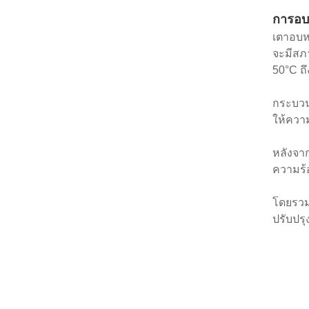
การอบช
เตาอบห
จะมีสภ
50°C ถ
กระบวน
ให้ความ
หลังจาก
ความร้อ
โดยรวม
ปรับปร