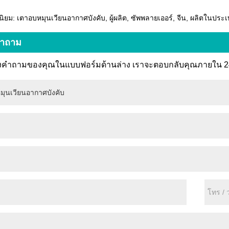
ิยม: เตาอบหมุนเวียนอากาศบังคับ, ผู้ผลิต, ซัพพลายเออร์, จีน, ผลิตในประ
คำถาม
งคำถามของคุณในแบบฟอร์มด้านล่าง เราจะตอบกลับคุณภายใน 24