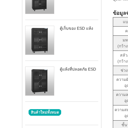
ข้อมูล
แบ
ตู้เก็บของ ESD แห้ง
ค
มห
(กว้า
สลั
(กว้า
ตู้แห้งที่ปลอดภัย ESD
ช่วง
ความผ
อุ
ความล
อุ
ความสม
สินค้าใหม่ทั้งหมด
อุ
ชั้