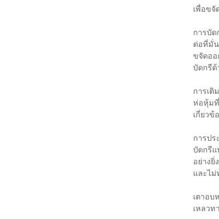
เพื่อขจ
การบัดก
ต่อที่ม
ขจัดออก
บัดกรีด
การเติม
ห่อหุ้มท
เกี่ยวข
การประย
บัดกรีแ
อย่างยิ
และไม่ท
เตาอบหม
เหลวทา