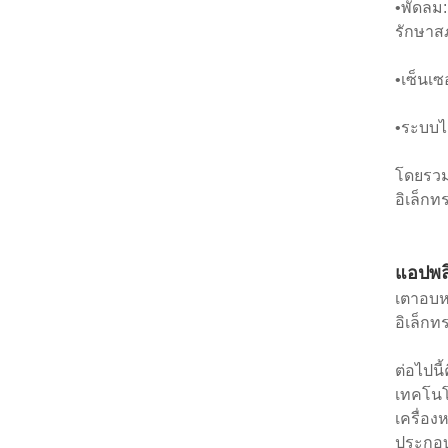
•พัดลม:
รักษาสภ
•เซ็นเซ
•ระบบไอ
โดยรวม
อิเล็กท
แอปพล
เตาอบห
อิเล็ก
ต่อไปนี
เทคโนโ
เครื่อง
ประกอบ