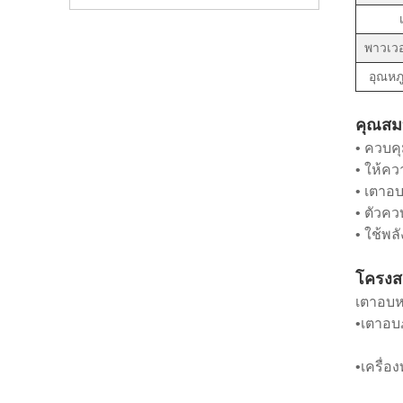
พาวเวอ
อุณหภ
คุณสมบ
• ควบค
• ให้คว
• เตาอ
• ตัวคว
• ใช้พล
โครงส
เตาอบห
•เตาอบ
•เครื่