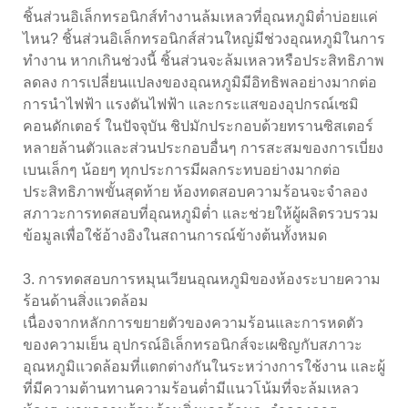
ชิ้นส่วนอิเล็กทรอนิกส์ทำงานล้มเหลวที่อุณหภูมิต่ำบ่อยแค่
ไหน? ชิ้นส่วนอิเล็กทรอนิกส์ส่วนใหญ่มีช่วงอุณหภูมิในการ
ทำงาน หากเกินช่วงนี้ ชิ้นส่วนจะล้มเหลวหรือประสิทธิภาพ
ลดลง การเปลี่ยนแปลงของอุณหภูมิมีอิทธิพลอย่างมากต่อ
การนำไฟฟ้า แรงดันไฟฟ้า และกระแสของอุปกรณ์เซมิ
คอนดักเตอร์ ในปัจจุบัน ชิปมักประกอบด้วยทรานซิสเตอร์
หลายล้านตัวและส่วนประกอบอื่นๆ การสะสมของการเบี่ยง
เบนเล็กๆ น้อยๆ ทุกประการมีผลกระทบอย่างมากต่อ
ประสิทธิภาพขั้นสุดท้าย ห้องทดสอบความร้อนจะจำลอง
สภาวะการทดสอบที่อุณหภูมิต่ำ และช่วยให้ผู้ผลิตรวบรวม
ข้อมูลเพื่อใช้อ้างอิงในสถานการณ์ข้างต้นทั้งหมด
3. การทดสอบการหมุนเวียนอุณหภูมิของห้องระบายความ
ร้อนด้านสิ่งแวดล้อม
เนื่องจากหลักการขยายตัวของความร้อนและการหดตัว
ของความเย็น อุปกรณ์อิเล็กทรอนิกส์จะเผชิญกับสภาวะ
อุณหภูมิแวดล้อมที่แตกต่างกันในระหว่างการใช้งาน และผู้
ที่มีความต้านทานความร้อนต่ำมีแนวโน้มที่จะล้มเหลว