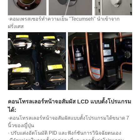
·คอมเพรสเซอร์ทำความเย็น "Tecumseh" นำเข้าจาก
ฝรั่งเศส
คอนโทรลเลอร์หน้าจอสัมผัส LCD แบบตั้งโปรแกรม
ได้:
·คอนโทรลเลอร์หน้าจอสัมผัสแบบตั้งโปรแกรมได้ขนาด 7
นิ้วของญี่ปุ่น
· ปรับแต่งอัตโนมัติ PID และฟังก์ชันการวินิจฉัยตนเอง