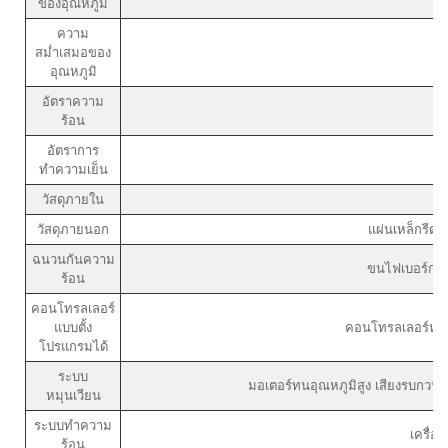
ของอุณหภูมิ
ความ
สม่ำเสมอของ
อุณหภูมิ
อัตราความ
ร้อน
อัตราการ
ทำความเย็น
วัสดุภายใน
ส
วัสดุภายนอก
แผ่นเหล็กรีดเ
ฉนวนกันความ
ขนไฟเบอร์กลาส
ร้อน
คอนโทรลเลอร์
แบบตั้ง
คอนโทรลเลอร์หน้า
โปรแกรมได้
ระบบ
มอเตอร์ทนอุณหภูมิสูง เสียงรบกวน
หมุนเวียน
ระบบทำความ
เครื่อ
ร้อน