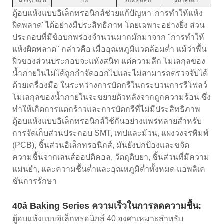
ตู้อบแห้งแบบอิเล็กทรอนิกส์ช่วยแก้ปัญหา 'การทำให้แห้ง
ผิดพลาด' ได้อย่างมีประสิทธิภาพ โดยเฉพาะอย่างยิ่ง ส่วน
ประกอบที่มีข้อบกพร่องจำนวนมากมักมาจาก "การทำให้
แห้งผิดพลาด" กล่าวคือ เมื่ออุณหภูมิแวดล้อมต่ำ แม้ว่าพื้น
ผิวของส่วนประกอบจะแห้งสนิท แต่ความลึก โมเลกุลของ
น้ำภายในไม่ได้ถูกกำจัดออกไปและไม่สามารถตรวจจับได้
ด้วยเครื่องมือ ในระหว่างการบัดกรีในกระบวนการรีโฟลว์
โมเลกุลของน้ำภายในจะขยายตัวหลังจากถูกความร้อน ซึ่ง
ทำให้เกิดการแตกร้าวและการบัดกรีที่ไม่มีประสิทธิภาพ
ตู้อบแห้งแบบอิเล็กทรอนิกส์ใช้กันอย่างแพร่หลายสำหรับ
การจัดเก็บส่วนประกอบ SMT, เทปและม้วน, แผงวงจรพิมพ์
(PCB), ชิ้นส่วนอิเล็กทรอนิกส์, มันยังปกป้องและขจัด
ความชื้นจากเลนส์ออปติคอล, วัตถุดิบยา, ชิ้นส่วนที่มีความ
แม่นยำ, และความชื้นต่ำและอุณหภูมิต่ำทั้งหมด แอพลิเค
ชันการรักษา
40â Baking Series ความเร็วในการลดความชื้น:
ตู้อบแห้งแบบอิเล็กทรอนิกส์ 40 องศาเหมาะสำหรับ