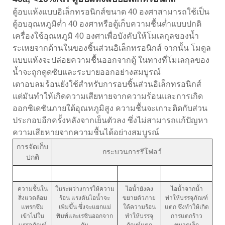
ตู้อบแห้งแบบอิเล็กทรอนิกส์ขนาด 40 องศาสามารถใช้เป็น
ตู้อบอุณหภูมิต่ำ 40 องศาหรือตู้เก็บความชื้นต่ำแบบปกติ
เครื่องใช้อุณหภูมิ 40 องศาเพื่อบังคับให้โมเลกุลของน้ำ
ระเหยจากด้านในของชิ้นส่วนอิเล็กทรอนิกส์ จากนั้น โมดูล
แบบแห้งจะปล่อยความชื้นออกจากตู้ ในทางที่โมเลกุลของ
น้ำจะถูกดูดซับและระบายออกอย่างสมบูรณ์
เตาอบลมร้อนยังใช้สำหรับการอบชิ้นส่วนอิเล็กทรอนิกส์
แต่มันทำให้เกิดความเสียหายจากความร้อนและการเกิด
ออกซิเดชันภายใต้อุณหภูมิสูง ความชื้นจะเกาะติดกับส่วน
ประกอบอีกครั้งหลังจากเย็นตัวลง ซึ่งไม่สามารถแก้ปัญหา
ความเสียหายจากความชื้นได้อย่างสมบูรณ์
การจัดเก็บ
กระบวนการรีโฟลว์
ปกติ
ความชื้นใน
ในระหว่างการให้ความ
ไอน้ำยังคง
ไอน้ำจากน้ำ
สิ่งแวดล้อม
ร้อน แรงดันไอน้ำจะ
ขยายตัวภาย
ทำให้บรรจุภัณฑ์
แทรกซึม
เพิ่มขึ้น ซึ่งจะแยกแม่
ใต้ความร้อน
แตก ซึ่งทำให้เกิด
เข้าไปใน
พิมพ์และเรซินออกจาก
ทำให้บรรจุ
การแตกร้าว
บรรจุภัณฑ์
กัน
ภัณฑ์แตก
ขนาดเล็ก