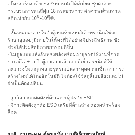
- โครงสร้างแข็งแรง รับน้ำหนักได้ดีเยี่ยม ชุบผิวด้วย
กระบวนการพ่นสีฝุ่น 18 กระบวนการ ค่าความต้านทาน
6
8
สถิตเท่ากับ 10
-10
Î©.
· ชั้นฉนวนกลางในตัวตู้อบแห้งแบบอิเล็กทรอนิกส์ช่วย
รักษาอุณหภูมิภายในให้คงที่ได้อย่างมีประสิทธิภาพ ซึ่ง
ช่วยให้ประสิทธิภาพการอบดีขึ้น
· โมดูลแบบแห้งอันทรงพลังพร้อมอายุการใช้งานที่คาด
การณ์ไว้ +15 ปี- ตู้อบแบบแห้งแบบอิเล็กทรอนิกส์ใช้
ตะแกรงโมเลกุลหลายรูพรุนเป็นสารดูดความชื้น สามารถ
สร้างใหม่ได้โดยอัตโนมัติ ไม่ต้องใช้วัสดุสิ้นเปลืองและไม่
จำเป็นต้องเปลี่ยน
· ลูกล้อสากลติดตั้งที่ด้านล่าง ตู้นิรภัย ESD
- มีการติดตั้งลูกล้อ ESD เสริมที่ด้านล่าง สองหน้าพร้อม
ล็อค
40â, <10%RH ตู้อบแห้งแบบอิเล็กทรอนิกส์