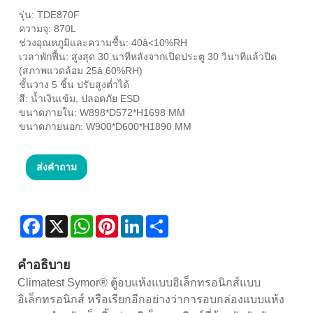
รุ่น: TDE870F
ความจุ: 870L
ช่วงอุณหภูมิและความชื้น: 40â<10%RH
เวลาพักฟื้น: สูงสุด 30 นาทีหลังจากเปิดประตู 30 วินาทีแล้วปิด
(สภาพแวดล้อม 25â 60%RH)
ชั้นวาง 5 ชิ้น ปรับสูงต่ำได้
สี: น้ำเงินเข้ม, ปลอดภัย ESD
ขนาดภายใน: W898*D572*H1698 MM
ขนาดภายนอก: W900*D600*H1890 MM
ส่งคำถาม
Facebook
X
WhatsApp
Pinterest
LinkedIn
Share
คำอธิบาย
Climatest Symor® ตู้อบแห้งแบบอิเล็กทรอนิกส์แบบ
อิเล็กทรอนิกส์ หรือเรียกอีกอย่างว่าการอบกล่องแบบแห้ง