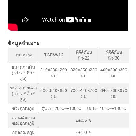
ข้อมูลจำเพาะ
ทีจีดีดับบ
ทีจีดีดับบ
แบบอย่าง
TGDW-12
ลิว-22
ลิว-36
ขนาดภายใน
310×230×200
320×250×250
400×300×300
(กว้าง * ลึก *
มม
มม
มม
สูง)
ขนาดภายนอก
500×540×650
700×440×700
640×730×970
(กว้าง * ลึก *
มม
มม
มม
สูง)
ช่วงอุณหภูมิ
รุ่น A :-20°C~+130°C รุ่น B: -40°C~+130°C
ความผันผวน
≤±0.5°ซ
ของอุณหภูมิ
อคติอุณหภูมิ
≤±1.0°ซ