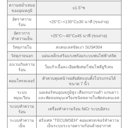
ความสม่ำเสมอ
≤1.5°ซ
ของอุณหภูมิ
อัตราความ
+25°C~+130°C≤30 นาที (ขนถ่าย)
ร้อน
อัตราการ
+25°C~-40°C≤45 นาที (ขนถ่าย)
ทำความเย็น
วัสดุภายใน
สแตนเลสขัดเงา SUS#304
วัสดุภายนอก
แผ่นเหล็กเสริมแรงพร้อมระบบพ่นไฟฟ้าสถิต
ฉนวนกันความ
ใยแก้วเนื้อละเอียดพิเศษ/โฟมโพลียูรีเทน
ร้อน
ตัวควบคุมหน้าจอสัมผัสแบบตั้งโปรแกรมได้
คอนโทรลเลอร์
ขนาด 7 นิ้ว
ระบบ
มอเตอร์ทนอุณหภูมิสูง เสียงรบกวนต่ำ แกนยาว
หมุนเวียน
และพัดลมหมุนเหวี่ยงชนิดหลายใบพัดสแตนเลส
ระบบทำความ
เครื่องทำความร้อน NiCr ระบบอิสระ
ร้อน
ระบบทำความ
ฝรั่งเศส "TECUMSEH" คอมเพรสเซอร์ทำความ
เย็น
เย็นระบบระบายความร้อนด้วยอากาศ