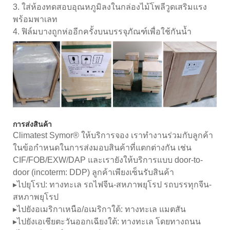
3. ใส่ห้องทดสอบอุณหภูมิลงในกล่องไม้โพลีวูดเสริมแรง
พร้อมพาเลท
4. ฟิล์มบางถูกห่ออีกครั้งบนบรรจุภัณฑ์เพื่อใช้กันน้ำ
การส่งสินค้า
Climatest Symor® ให้บริการจอง เราทำงานร่วมกับลูกค้า
ในข้อกำหนดในการส่งมอบสินค้าที่แตกต่างกัน เช่น
CIF/FOB/EXW/DAP และเรายังให้บริการแบบ door-to-
door (incoterm: DDP) ลูกค้าเพียงเซ็นรับสินค้า
▸ไปยุโรป: ทางทะเล รถไฟจีน-สหภาพยุโรป รถบรรทุกจีน-
สหภาพยุโรป
▸ไปยังอเมริกาเหนือ/อเมริกาใต้: ทางทะเล แมตสัน
▸ไปยังเอเชียตะวันออกเฉียงใต้: ทางทะเล โดยทางถนน